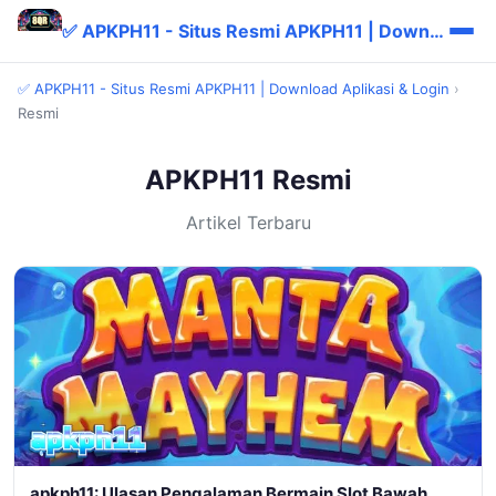
✅ APKPH11 - Situs Resmi APKPH11 | Download Aplikasi & Login
✅ APKPH11 - Situs Resmi APKPH11 | Download Aplikasi & Login
›
Resmi
APKPH11 Resmi
Artikel Terbaru
apkph11: Ulasan Pengalaman Bermain Slot Bawah