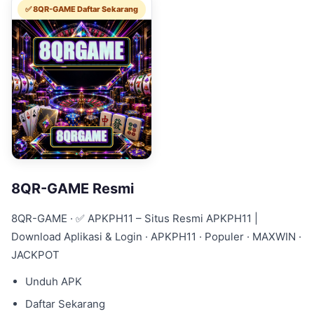
✅ 8QR-GAME Daftar Sekarang
8QR-GAME Resmi
8QR-GAME · ✅ APKPH11 – Situs Resmi APKPH11 |
Download Aplikasi & Login · APKPH11 · Populer · MAXWIN ·
JACKPOT
Unduh APK
Daftar Sekarang